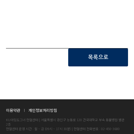
목록으로
이용약관
개인정보처리방침
KU아임도그너 헌혈센터 | 서울특별시 광진구 능동로 120 건국대학교 부속 동물병원 별관
2층
헌혈센터 운영 시간 : 월 ~ 금 (09시 ~ 17시 30분) | 헌혈센터 전화번호 : 02-450-3680