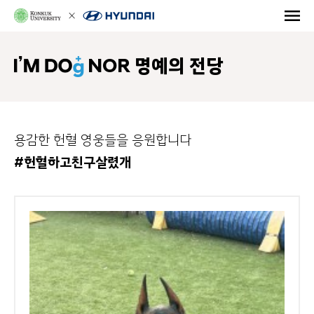
NOR 명예의 전당
용감한 헌혈 영웅들을 응원합니다
#헌혈하고친구살렸개