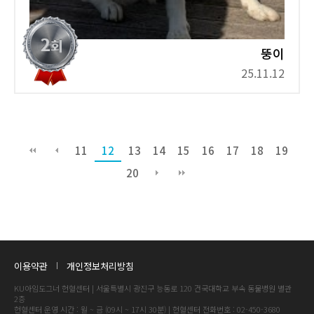
뚱이
25.11.12
11
12
13
14
15
16
17
18
19
20
이용약관
개인정보처리방침
KU아임도그너 헌혈센터 | 서울특별시 광진구 능동로 120 건국대학교 부속 동물병원 별관
2층
헌혈센터 운영 시간 : 월 ~ 금 (09시 ~ 17시 30분) | 헌혈센터 전화번호 : 02-450-3680