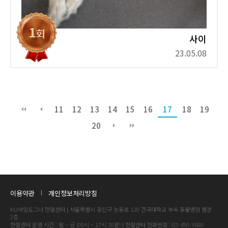
사이
23.05.08
11
12
13
14
15
16
17
18
19
20
이용약관
개인정보처리방침
KU아임도그너 헌혈센터 | 서울특별시 광진구 능동로 120 건국대학교 부속 동물병원 별관
2층
헌혈센터 운영 시간 : 월 ~ 금 (09시 ~ 17시 30분) | 헌혈센터 전화번호 : 02-450-3680