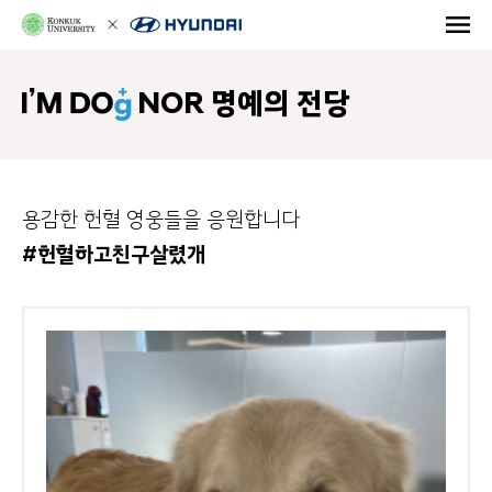
NOR 명예의 전당
용감한 헌혈 영웅들을 응원합니다
#헌혈하고친구살렸개