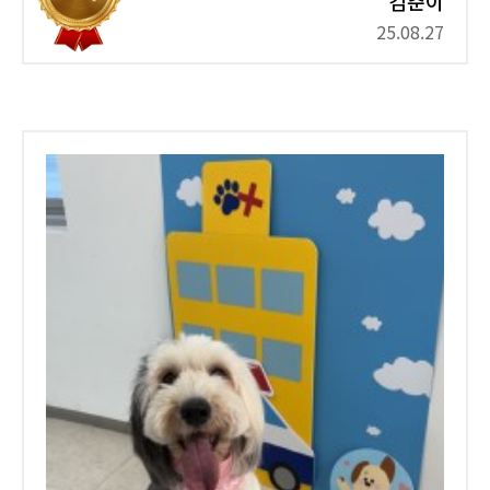
김춘이
25.08.27