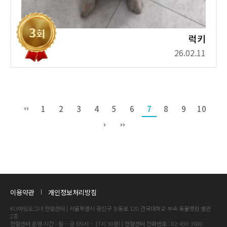
럭키
26.02.11
1
2
3
4
5
6
7
8
9
10
이용약관
개인정보처리방침
KU아임도그너 헌혈센터 | 서울특별시 광진구 능동로 120 건국대학교 부속 동물병원 별관
2층
헌혈센터 운영 시간 : 월 ~ 금 (09시 ~ 17시 30분) | 헌혈센터 전화번호 : 02-450-3680