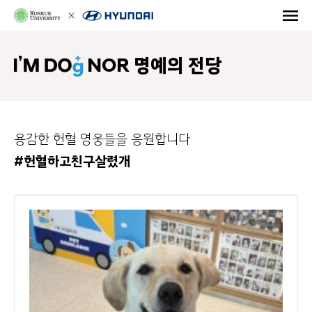
NOR 명예의 전당
용감한 헌혈 영웅들을 응원합니다
#헌혈하고친구살렸개