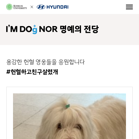
NOR 명예의 전당
용감한 헌혈 영웅들을 응원합니다
#헌혈하고친구살렸개