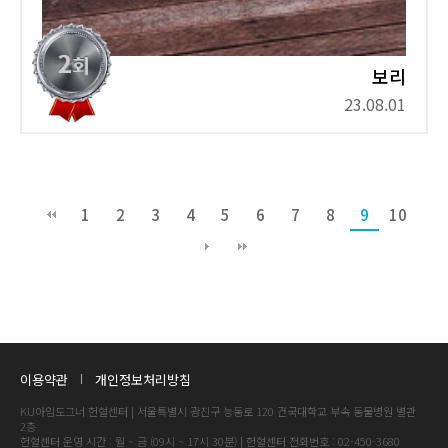
보리
23.08.01
1
2
3
4
5
6
7
8
9
10
이용약관
개인정보처리방침
KU아임도그너 헌혈센터 | 서울특별시 광진구 능동로 120 건국대학교 부속 동물병원 별관
2층
헌혈센터 운영 시간 : 월 ~ 금 (09시 ~ 17시 30분) | 헌혈센터 전화번호 : 02-450-3680