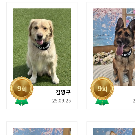
김짱구
25.09.25
2