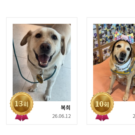
복희
26.06.12
2