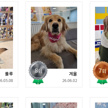
룰루
겨울
6.05.08
26.06.02