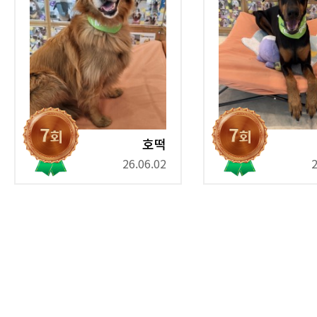
호떡
26.06.02
2
다음
맨끝