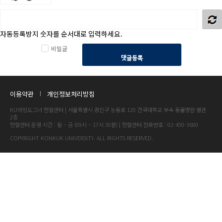
자동등록방지 숫자를 순서대로 입력하세요.
비밀글
댓글등록
이용약관
개인정보처리방침
KU아임도그너 헌혈센터 | 서울특별시 광진구 능동로 120 건국대학교 부속 동물병원 별관
2층
헌혈센터 운영 시간 : 월 ~ 금 (09시 ~ 17시 30분) | 헌혈센터 전화번호 : 02-450-3680
COPYRIGHT KONKUK UNIVERSITY. ALL RIGHTS RESERVED.