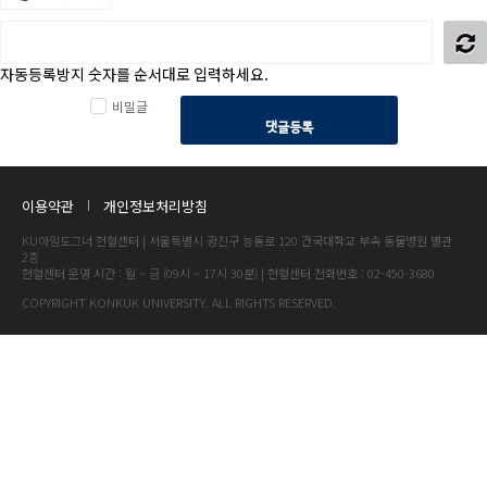
자동등록방지 숫자를 순서대로 입력하세요.
비밀글
댓글등록
이용약관
개인정보처리방침
KU아임도그너 헌혈센터 | 서울특별시 광진구 능동로 120 건국대학교 부속 동물병원 별관
2층
헌혈센터 운영 시간 : 월 ~ 금 (09시 ~ 17시 30분) | 헌혈센터 전화번호 : 02-450-3680
COPYRIGHT KONKUK UNIVERSITY. ALL RIGHTS RESERVED.