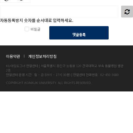
자동등록방지 숫자를 순서대로 입력하세요.
비밀글
댓글등록
이용약관
개인정보처리방침
KU아임도그너 헌혈센터 | 서울특별시 광진구 능동로 120 건국대학교 부속 동물병원 별관
2층
헌혈센터 운영 시간 : 월 ~ 금 (09시 ~ 17시 30분) | 헌혈센터 전화번호 : 02-450-3680
COPYRIGHT KONKUK UNIVERSITY. ALL RIGHTS RESERVED.