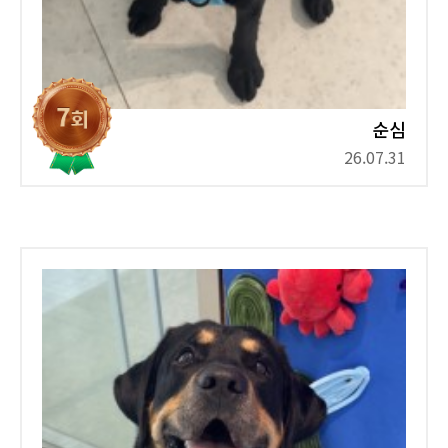
순심
26.07.31