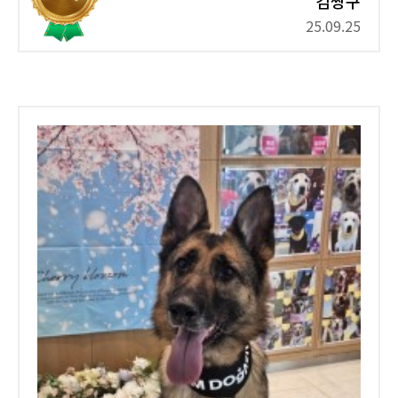
김짱구
25.09.25