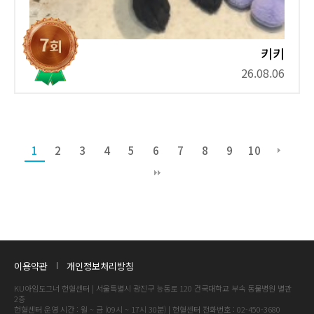
키키
26.08.06
1
2
3
4
5
6
7
8
9
10
이용약관
개인정보처리방침
KU아임도그너 헌혈센터 | 서울특별시 광진구 능동로 120 건국대학교 부속 동물병원 별관
2층
헌혈센터 운영 시간 : 월 ~ 금 (09시 ~ 17시 30분) | 헌혈센터 전화번호 : 02-450-3680