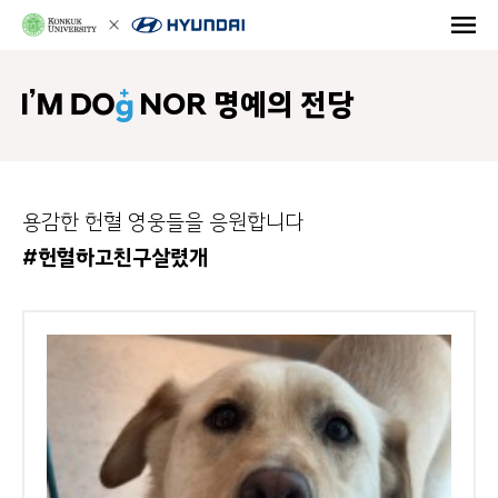
NOR 명예의 전당
용감한 헌혈 영웅들을 응원합니다
#헌혈하고친구살렸개