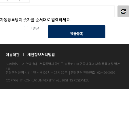
자동등록방지 숫자를 순서대로 입력하세요.
비밀글
댓글등록
이용약관
개인정보처리방침
KU아임도그너 헌혈센터 | 서울특별시 광진구 능동로 120 건국대학교 부속 동물병원 별관
2층
헌혈센터 운영 시간 : 월 ~ 금 (09시 ~ 17시 30분) | 헌혈센터 전화번호 : 02-450-3680
COPYRIGHT KONKUK UNIVERSITY. ALL RIGHTS RESERVED.