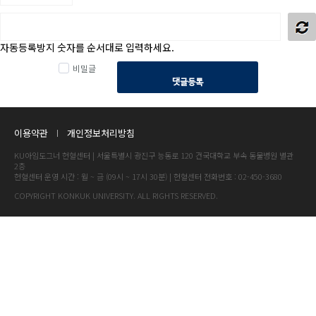
자동등록방지 숫자를 순서대로 입력하세요.
비밀글
댓글등록
이용약관
개인정보처리방침
KU아임도그너 헌혈센터 | 서울특별시 광진구 능동로 120 건국대학교 부속 동물병원 별관
2층
헌혈센터 운영 시간 : 월 ~ 금 (09시 ~ 17시 30분) | 헌혈센터 전화번호 : 02-450-3680
COPYRIGHT KONKUK UNIVERSITY. ALL RIGHTS RESERVED.