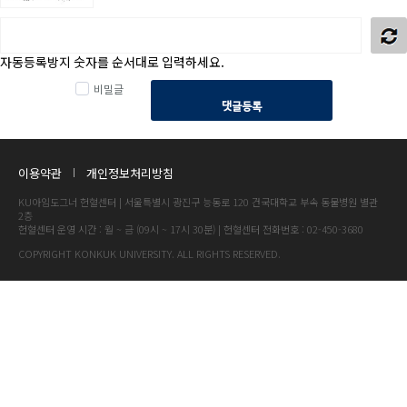
자동등록방지 숫자를 순서대로 입력하세요.
비밀글
댓글등록
이용약관
개인정보처리방침
KU아임도그너 헌혈센터 | 서울특별시 광진구 능동로 120 건국대학교 부속 동물병원 별관
2층
헌혈센터 운영 시간 : 월 ~ 금 (09시 ~ 17시 30분) | 헌혈센터 전화번호 : 02-450-3680
COPYRIGHT KONKUK UNIVERSITY. ALL RIGHTS RESERVED.