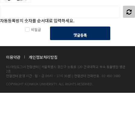
자동등록방지 숫자를 순서대로 입력하세요.
비밀글
댓글등록
이용약관
개인정보처리방침
KU아임도그너 헌혈센터 | 서울특별시 광진구 능동로 120 건국대학교 부속 동물병원 별관
2층
헌혈센터 운영 시간 : 월 ~ 금 (09시 ~ 17시 30분) | 헌혈센터 전화번호 : 02-450-3680
COPYRIGHT KONKUK UNIVERSITY. ALL RIGHTS RESERVED.