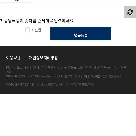
자동등록방지 숫자를 순서대로 입력하세요.
비밀글
댓글등록
이용약관
개인정보처리방침
KU아임도그너 헌혈센터 | 서울특별시 광진구 능동로 120 건국대학교 부속 동물병원 별관
2층
헌혈센터 운영 시간 : 월 ~ 금 (09시 ~ 17시 30분) | 헌혈센터 전화번호 : 02-450-3680
COPYRIGHT KONKUK UNIVERSITY. ALL RIGHTS RESERVED.