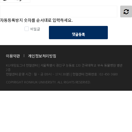
자동등록방지 숫자를 순서대로 입력하세요.
비밀글
댓글등록
이용약관
개인정보처리방침
KU아임도그너 헌혈센터 | 서울특별시 광진구 능동로 120 건국대학교 부속 동물병원 별관
2층
헌혈센터 운영 시간 : 월 ~ 금 (09시 ~ 17시 30분) | 헌혈센터 전화번호 : 02-450-3680
COPYRIGHT KONKUK UNIVERSITY. ALL RIGHTS RESERVED.