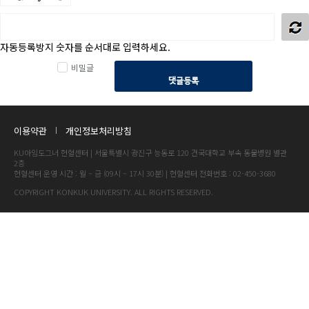
자동등록방지 숫자를 순서대로 입력하세요.
비밀글
댓글등록
이용약관
개인정보처리방침
KU아임도그너 헌혈센터 | 서울특별시 광진구 능동로 120 건국대학교 부속 동물병원 별관
2층
헌혈센터 운영 시간 : 월 ~ 금 (09시 ~ 17시 30분) | 헌혈센터 전화번호 : 02-450-3680
COPYRIGHT KONKUK UNIVERSITY. ALL RIGHTS RESERVED.