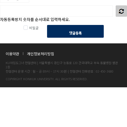
자동등록방지 숫자를 순서대로 입력하세요.
비밀글
댓글등록
이용약관
개인정보처리방침
KU아임도그너 헌혈센터 | 서울특별시 광진구 능동로 120 건국대학교 부속 동물병원 별관
2층
헌혈센터 운영 시간 : 월 ~ 금 (09시 ~ 17시 30분) | 헌혈센터 전화번호 : 02-450-3680
COPYRIGHT KONKUK UNIVERSITY. ALL RIGHTS RESERVED.