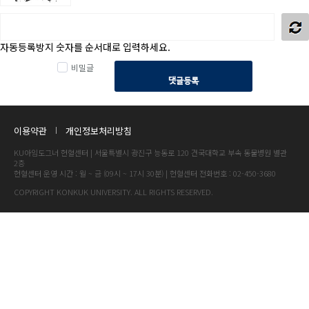
자동등록방지 숫자를 순서대로 입력하세요.
비밀글
댓글등록
이용약관
개인정보처리방침
KU아임도그너 헌혈센터 | 서울특별시 광진구 능동로 120 건국대학교 부속 동물병원 별관
2층
헌혈센터 운영 시간 : 월 ~ 금 (09시 ~ 17시 30분) | 헌혈센터 전화번호 : 02-450-3680
COPYRIGHT KONKUK UNIVERSITY. ALL RIGHTS RESERVED.