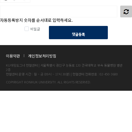
자동등록방지 숫자를 순서대로 입력하세요.
비밀글
댓글등록
이용약관
개인정보처리방침
KU아임도그너 헌혈센터 | 서울특별시 광진구 능동로 120 건국대학교 부속 동물병원 별관
2층
헌혈센터 운영 시간 : 월 ~ 금 (09시 ~ 17시 30분) | 헌혈센터 전화번호 : 02-450-3680
COPYRIGHT KONKUK UNIVERSITY. ALL RIGHTS RESERVED.