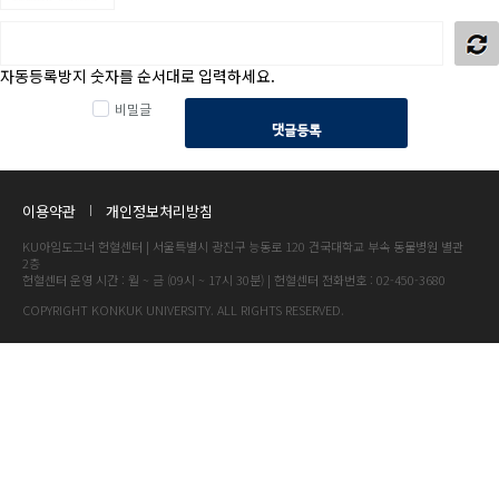
자동등록방지 숫자를 순서대로 입력하세요.
비밀글
댓글등록
이용약관
개인정보처리방침
KU아임도그너 헌혈센터 | 서울특별시 광진구 능동로 120 건국대학교 부속 동물병원 별관
2층
헌혈센터 운영 시간 : 월 ~ 금 (09시 ~ 17시 30분) | 헌혈센터 전화번호 : 02-450-3680
COPYRIGHT KONKUK UNIVERSITY. ALL RIGHTS RESERVED.