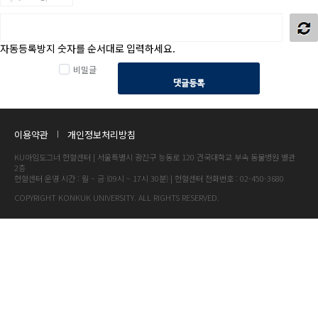
자동등록방지 숫자를 순서대로 입력하세요.
비밀글
댓글등록
이용약관
개인정보처리방침
KU아임도그너 헌혈센터 | 서울특별시 광진구 능동로 120 건국대학교 부속 동물병원 별관
2층
헌혈센터 운영 시간 : 월 ~ 금 (09시 ~ 17시 30분) | 헌혈센터 전화번호 : 02-450-3680
COPYRIGHT KONKUK UNIVERSITY. ALL RIGHTS RESERVED.