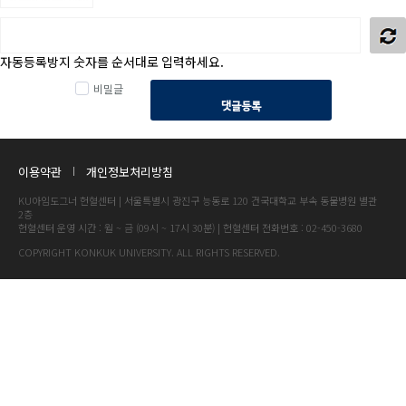
자동등록방지 숫자를 순서대로 입력하세요.
비밀글
댓글등록
이용약관
개인정보처리방침
KU아임도그너 헌혈센터 | 서울특별시 광진구 능동로 120 건국대학교 부속 동물병원 별관
2층
헌혈센터 운영 시간 : 월 ~ 금 (09시 ~ 17시 30분) | 헌혈센터 전화번호 : 02-450-3680
COPYRIGHT KONKUK UNIVERSITY. ALL RIGHTS RESERVED.