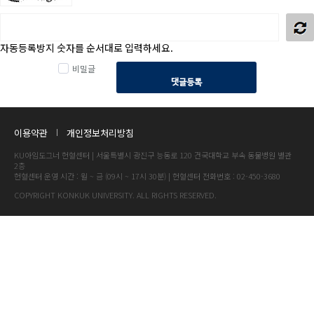
자동등록방지 숫자를 순서대로 입력하세요.
비밀글
댓글등록
이용약관
개인정보처리방침
KU아임도그너 헌혈센터 | 서울특별시 광진구 능동로 120 건국대학교 부속 동물병원 별관
2층
헌혈센터 운영 시간 : 월 ~ 금 (09시 ~ 17시 30분) | 헌혈센터 전화번호 : 02-450-3680
COPYRIGHT KONKUK UNIVERSITY. ALL RIGHTS RESERVED.